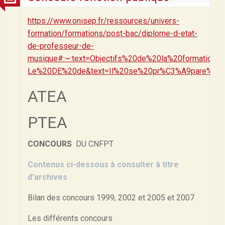
https://www.onisep.fr/ressources/univers-
formation/formations/post-bac/diplome-d-etat-
de-professeur-de-
musique#:~:text=Objectifs%20de%20la%20formation,-
Le%20DE%20de&text=Il%20se%20pr%C3%A9pare%20en
ATEA
PTEA
CONCOURS
DU CNFPT
Contenus ci-dessous à consulter à titre
d’archives
Bilan des concours 1999, 2002 et 2005 et 2007
Les différents concours